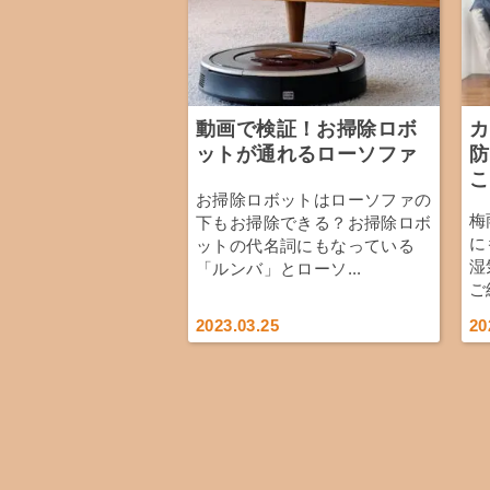
動画で検証！お掃除ロボ
カ
ットが通れるローソファ
防
こ
お掃除ロボットはローソファの
梅
下もお掃除できる？お掃除ロボ
に
ットの代名詞にもなっている
湿
「ルンバ」とローソ...
ご
2023.03.25
20