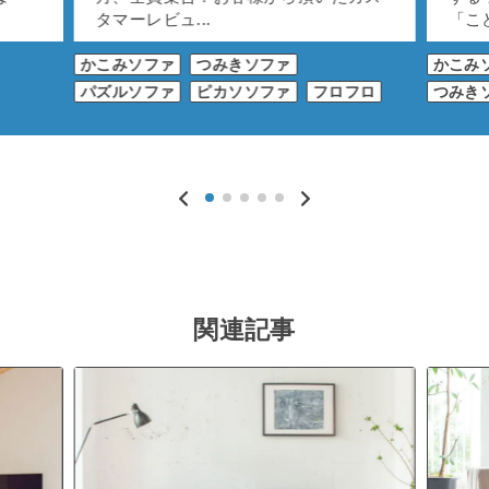
タマーレビュ...
「こど
かこみソファ
つみきソファ
かこみ
パズルソファ
ピカソソファ
フロフロ
つみき
関連記事