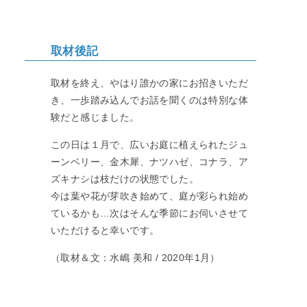
取材後記
取材を終え、やはり誰かの家にお招きいただ
き、一歩踏み込んでお話を聞くのは特別な体
験だと感じました。
この日は１月で、広いお庭に植えられたジュ
ーンベリー、金木犀、ナツハゼ、コナラ、ア
ズキナシは枝だけの状態でした。
今は葉や花が芽吹き始めて、庭が彩られ始め
ているかも…次はそんな季節にお伺いさせて
いただけると幸いです。
（取材＆文：水嶋 美和 / 2020年1月）