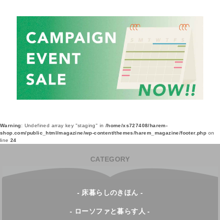
Warning
: Undefined array key "staging" in
/home/xs727408/harem-
shop.com/public_html/magazine/wp-content/themes/harem_magazine/footer.php
on
line
24
CATEGORY
- 床暮らしのきほん -
- ローソファと暮らす人 -