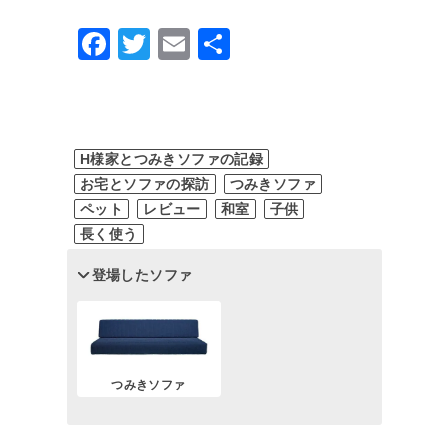
Facebook
Twitter
Email
共
有
H様家とつみきソファの記録
お宅とソファの探訪
つみきソファ
ペット
レビュー
和室
子供
長く使う
登場したソファ
つみきソファ