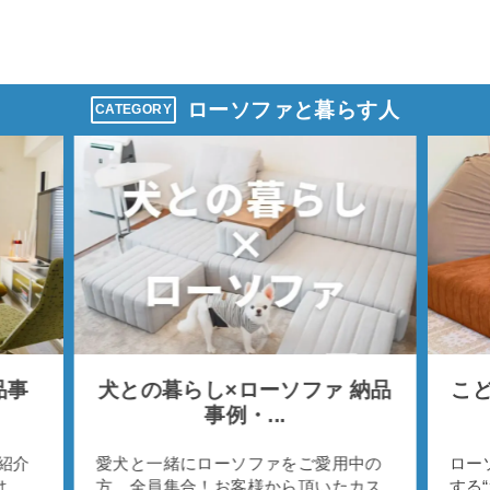
ローソファと暮らす人
CATEGORY
品事
犬との暮らし×ローソファ 納品
こど
事例・...
紹介
愛犬と一緒にローソファをご愛用中の
ロー
は
方、全員集合！お客様から頂いたカス
する