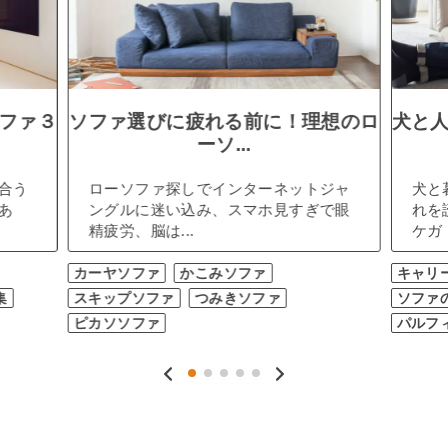
ファ３
ソファ選びに疲れる前に！理想のロ
犬と
ーソ...
合う
ローソファ探しでインターネットジャ
犬と
あ
ングルに迷い込み、スマホ見すぎで眼
れを
精疲労、脳は...
ケガ（
カーヤソファ
かこみソファ
キャリ
集
スキップソファ
つみきソファ
ソファ
ピカソソファ
パルフ