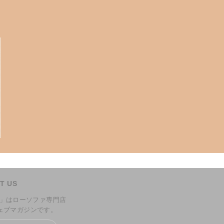
T US
INE」はローソファ専門店
ウェブマガジンです。