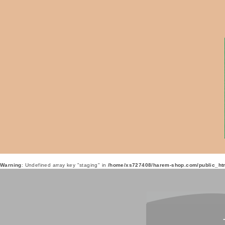
Warning
: Undefined array key "staging" in
/home/xs727408/harem-shop.com/public_htm