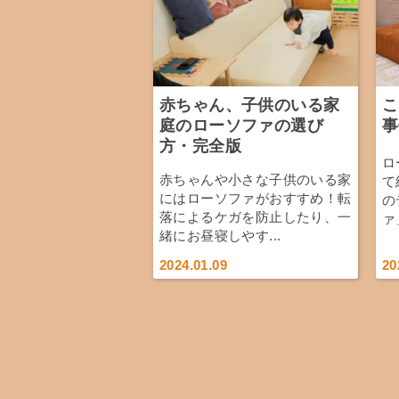
赤ちゃん、子供のいる家
こ
庭のローソファの選び
事
方・完全版
ロ
赤ちゃんや小さな子供のいる家
て
にはローソファがおすすめ！転
の
落によるケガを防止したり、一
ァ
緒にお昼寝しやす...
2024.01.09
20