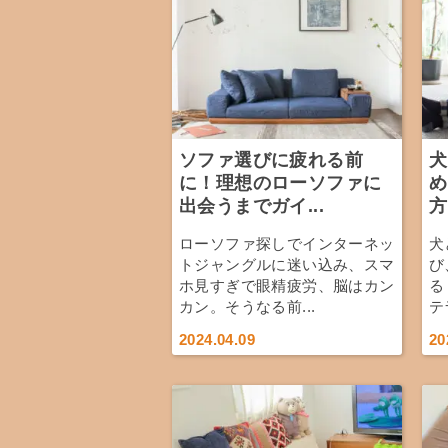
ソファ選びに疲れる前
犬
に！理想のローソファに
め
出会うまでガイ...
方
ローソファ探しでインターネッ
犬
トジャングルに迷い込み、スマ
び
ホ見すぎで眼精疲労、脳はカン
る
カン。そうなる前...
テ
2024.04.09
20