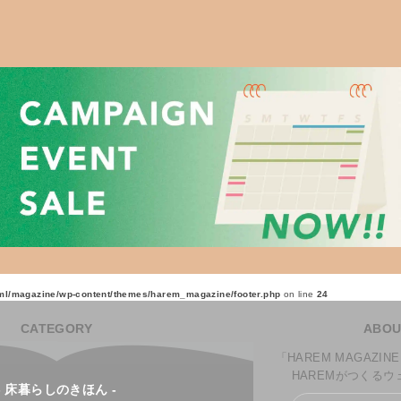
l/magazine/wp-content/themes/harem_magazine/footer.php
on line
24
CATEGORY
ABOU
「HAREM MAGAZ
HAREMがつくる
- 床暮らしのきほん -