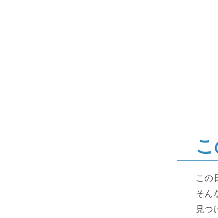
こ
この
そん
見つ