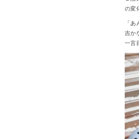
の変
「あ
吉か
一言