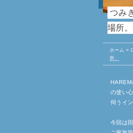
つみ
場所。
ホーム
>
所。
HARE
の使い
伺うイ
今回は田
ご家族