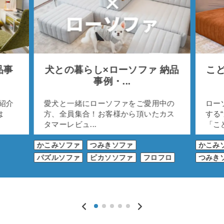
品事
犬との暮らし×ローソファ 納品
こど
事例・...
紹介
愛犬と一緒にローソファをご愛用中の
ロー
は
方、全員集合！お客様から頂いたカス
する
タマーレビュ...
「こど
かこみソファ
つみきソファ
かこみ
パズルソファ
ピカソソファ
フロフロ
つみき