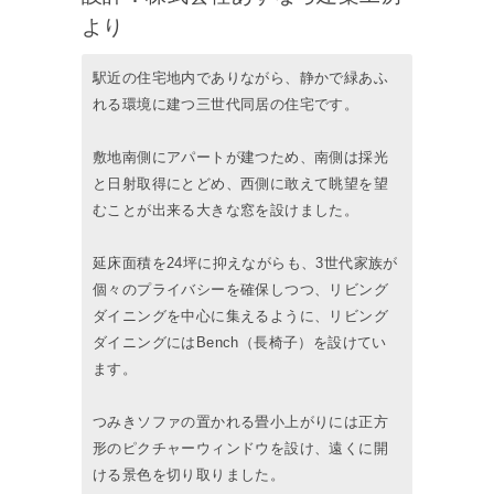
より
駅近の住宅地内でありながら、静かで緑あふ
れる環境に建つ三世代同居の住宅です。
敷地南側にアパートが建つため、南側は採光
と日射取得にとどめ、西側に敢えて眺望を望
むことが出来る大きな窓を設けました。
延床面積を24坪に抑えながらも、3世代家族が
個々のプライバシーを確保しつつ、リビング
ダイニングを中心に集えるように、リビング
ダイニングにはBench（長椅子）を設けてい
ます。
つみきソファの置かれる畳小上がりには正方
形のピクチャーウィンドウを設け、遠くに開
ける景色を切り取りました。