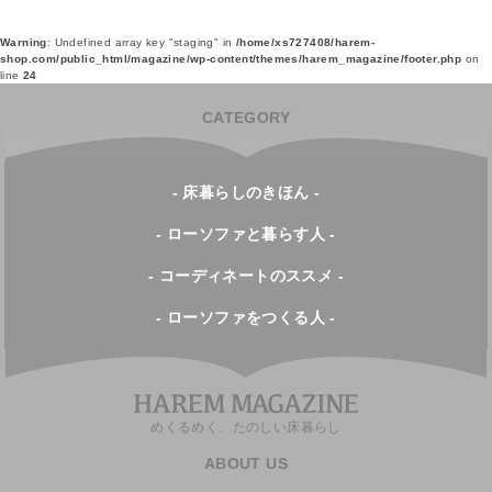
Warning
: Undefined array key "staging" in
/home/xs727408/harem-
shop.com/public_html/magazine/wp-content/themes/harem_magazine/footer.php
on
line
24
CATEGORY
- 床暮らしのきほん -
- ローソファと暮らす人 -
- コーディネートのススメ -
- ローソファをつくる人 -
めくるめく、たのしい床暮らし
ABOUT US