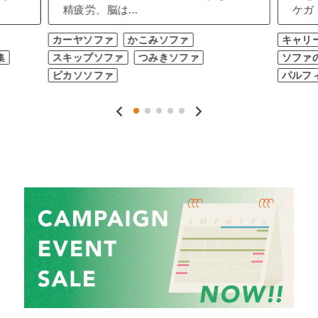
精疲労、脳は...
ケガ（
カーヤソファ
かこみソファ
キャリ
集
スキップソファ
つみきソファ
ソファ
ピカソソファ
パルフ