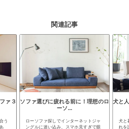
関連記事
ファ３
ソファ選びに疲れる前に！理想のロ
犬と
ーソ...
合う
ローソファ探しでインターネットジャ
犬と
あ
ングルに迷い込み、スマホ見すぎで眼
れを