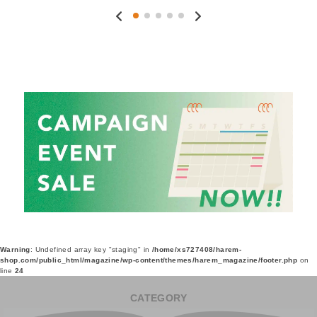
Warning
: Undefined array key "staging" in
/home/xs727408/harem-
shop.com/public_html/magazine/wp-content/themes/harem_magazine/footer.php
on
line
24
CATEGORY