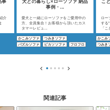
品事
犬との暮らし×ローソファ 納品
こど
事例・...
紹介
愛犬と一緒にローソファをご愛用中の
ロー
は
方、全員集合！お客様から頂いたカス
する
タマーレビュ...
「こど
かこみソファ
つみきソファ
かこみ
パズルソファ
ピカソソファ
フロフロ
つみき
関連記事