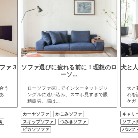
ファ３
ソファ選びに疲れる前に！理想のロ
犬と
ーソ...
合う
ローソファ探しでインターネットジャ
犬と
あ
ングルに迷い込み、スマホ見すぎで眼
れを
精疲労、脳は...
ケガ（
カーヤソファ
かこみソファ
キャリ
集
スキップソファ
つみきソファ
ソファ
ピカソソファ
パルフ