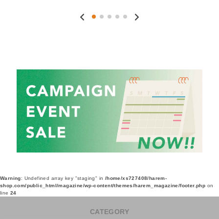
Warning
: Undefined array key "staging" in
/home/xs727408/harem-
shop.com/public_html/magazine/wp-content/themes/harem_magazine/footer.php
on
line
24
CATEGORY