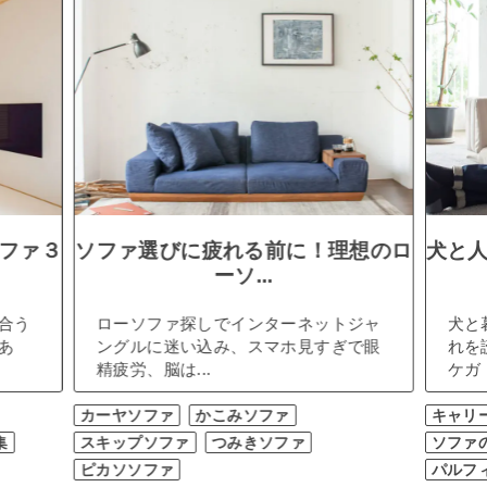
ファ３
ソファ選びに疲れる前に！理想のロ
犬と
ーソ...
合う
ローソファ探しでインターネットジャ
犬と
あ
ングルに迷い込み、スマホ見すぎで眼
れを
精疲労、脳は...
ケガ（
カーヤソファ
かこみソファ
キャリ
集
スキップソファ
つみきソファ
ソファ
ピカソソファ
パルフ