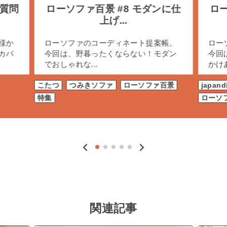
質問
ローソファ百景 #8 モダンに仕
ロー
上げ...
様か
ローソファのコーディネート提案帳。
ロー
カバ
今回は、野暮ったくならない！モダン
今回
でおしゃれな...
かけあ
こたつ
つみきソファ
ローソファ百景
japand
特集
ローソ
関連記事